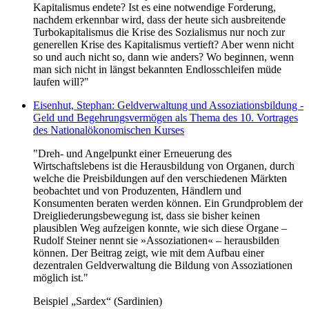
Kapitalismus endete? Ist es eine notwendige Forderung,
nachdem erkennbar wird, dass der heute sich ausbreitende
Turbokapitalismus die Krise des Sozialismus nur noch zur
generellen Krise des Kapitalismus vertieft? Aber wenn nicht
so und auch nicht so, dann wie anders? Wo beginnen, wenn
man sich nicht in längst bekannten Endlosschleifen müde
laufen will?"
Eisenhut, Stephan: Geldverwaltung und Assoziationsbildung -
Geld und Begehrungsvermögen als Thema des 10. Vortrages
des Nationalökonomischen Kurses
"Dreh- und Angelpunkt einer Erneuerung des
Wirtschaftslebens ist die Herausbildung von Organen, durch
welche die Preisbildungen auf den verschiedenen Märkten
beobachtet und von Produzenten, Händlern und
Konsumenten beraten werden können. Ein Grundproblem der
Dreigliederungsbewegung ist, dass sie bisher keinen
plausiblen Weg aufzeigen konnte, wie sich diese Organe –
Rudolf Steiner nennt sie »Assoziationen« – herausbilden
können. Der Beitrag zeigt, wie mit dem Aufbau einer
dezentralen Geldverwaltung die Bildung von Assoziationen
möglich ist."
Beispiel „Sardex“ (Sardinien)