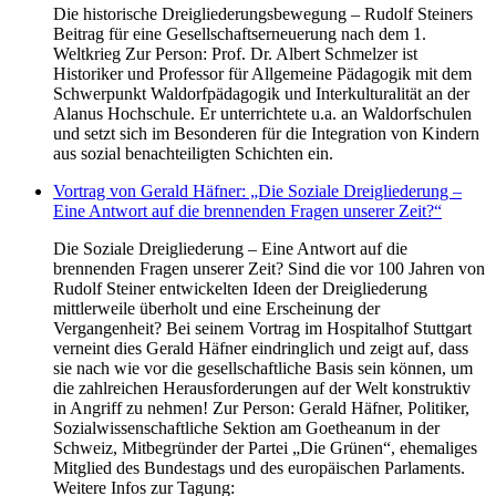
Die historische Dreigliederungsbewegung – Rudolf Steiners
Beitrag für eine Gesellschafts­erneuerung nach dem 1.
Weltkrieg Zur Person: Prof. Dr. Albert Schmelzer ist
Historiker und Professor für Allgemeine Pädagogik mit dem
Schwerpunkt Waldorfpädagogik und Interkulturalität an der
Alanus Hochschule. Er unterrichtete u.a. an Waldorfschulen
und setzt sich im Besonderen für die Integration von Kindern
aus sozial benachteiligten Schichten ein.
Vortrag von Gerald Häfner: „Die Soziale Dreigliederung –
Eine Antwort auf die brennenden Fragen unserer Zeit?“
Die Soziale Dreigliederung – Eine Antwort auf die
brennenden Fragen unserer Zeit? Sind die vor 100 Jahren von
Rudolf Steiner entwickelten Ideen der Dreigliederung
mittlerweile überholt und eine Erscheinung der
Vergangenheit? Bei seinem Vortrag im Hospitalhof Stuttgart
verneint dies Gerald Häfner eindringlich und zeigt auf, dass
sie nach wie vor die gesellschaftliche Basis sein können, um
die zahlreichen Herausforderungen auf der Welt konstruktiv
in Angriff zu nehmen! Zur Person: Gerald Häfner, Politiker,
Sozialwissenschaftliche Sektion am Goetheanum in der
Schweiz, Mitbegründer der Partei „Die Grünen“, ehemaliges
Mitglied des Bundestags und des europäischen Parlaments.
Weitere Infos zur Tagung: