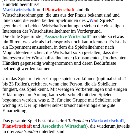
Handeln beeinflusst.
Marktwirtschaft
und
Planwirtschaft
sind die
Wirtschaftsordnungen, die uns aus der Praxis bekannt sind und
ihnen sind die ersten beiden Spielrunden des
„
W
a
d
-Spiels"
gewidmet. In beiden Wirtschaftsordnungen stehen die einseitigen
Interessen der Wirtschaftsteilnehmer im Vordergrund.
Die dritte Spielrunde „
Assoziative Wirtschaft
“ möchte zu etwas
hinführen, was wir als Lebenspraxis noch kaum kennen. Es ist als
ein Experiment anzusehen, in dem die Spielteilnehmer nach
Möglichkeiten suchen, die Wirtschaft so zu gestalten, dass die
Interessen aller Wirtschaftsteilnehmer (Konsumenten, Produzenten,
Händler) gegenseitig wahrgenommen und deren Bedürfnisse
befriedigt werden können.
Um das Spiel mit einer Gruppe spielen zu können (optimal sind 21
bis 23 Rollen), reicht es, wenn eine Person, die als Spielleiter
fungiert, das Spiel kennt. Mit wenigen Vorbereitungen und einigen
Erklärungen am Anfang kann sehr schnell mit dem Spielen
begonnen werden, was z. B. für eine Gruppe mit Schülern sehr
wichtig ist. Der Spielleiter selbst braucht allerdings eine gute
Einarbeitung.
Das gesamte Spiel besteht aus drei
Teilspielen
(
Marktwirtschaft
,
Planwirtschaft
und
Assoziative Wirtschaft
), die wiederum jeweils
in drei
Spielrunden
unterteilt sind.