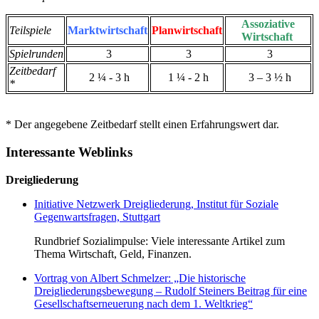
Assoziative
Teilspiele
Marktwirtschaft
Planwirtschaft
Wirtschaft
Spielrunden
3
3
3
Zeitbedarf
2 ¼ - 3 h
1 ¼ - 2 h
3 – 3 ½ h
*
* Der angegebene Zeitbedarf stellt einen Erfahrungswert dar.
Interessante Weblinks
Dreigliederung
Initiative Netzwerk Dreigliederung, Institut für Soziale
Gegenwartsfragen, Stuttgart
Rundbrief Sozialimpulse: Viele interessante Artikel zum
Thema Wirtschaft, Geld, Finanzen.
Vortrag von Albert Schmelzer: „Die historische
Dreigliederungsbewegung – Rudolf Steiners Beitrag für eine
Gesellschafts­erneuerung nach dem 1. Weltkrieg“